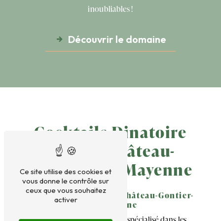
inoubliables !
Découvrir le domaine
Cocktails Dinatoire
près de Château-
Gontier-sur-Mayenne
Ce site utilise des cookies et
vous donne le contrôle sur
ceux que vous souhaitez
Cocktails Dinatoire à Château-Gontier-
activer
sur-Mayenne
À la recherche d'un traiteur spécialisé dans les