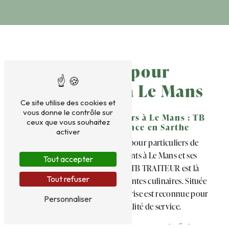
Traiteur pour
particuliers à Le Mans
Ce site utilise des cookies et
vous donne le contrôle sur
Traiteur pour particuliers à Le Mans : TB
ceux que vous souhaitez
TRAITEUR, la référence en Sarthe
activer
Vous recherchez un traiteur pour particuliers de
confiance pour vos événements à Le Mans et ses
Tout accepter
environs ? Ne cherchez plus, TB TRAITEUR est là
Tout refuser
pour répondre à toutes vos attentes culinaires. Située
à Parcé-sur-Sarthe, notre entreprise est reconnue pour
Personnaliser
son savoir-faire et sa qualité de service.
Une offre variée pour satisfaire