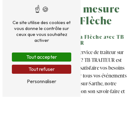
Traiteur sur mesure
près de La Flèche
Ce site utilise des cookies et
vous donne le contrôle sur
ceux que vous souhaitez
Traiteur sur mesure à La Flèche avec TB
activer
TRAITEUR
Vous êtes à la recherche d'un service de traiteur sur
Tout accepter
mesure de qualité à La Flèche ? TB TRAITEUR est
l'adresse incontournable pour satisfaire vos besoins
Tout refuser
en matière de gastronomie pour tous vos événements
Personnaliser
dans la ville. Située à Parcé-sur-Sarthe, notre
entreprise met à votre disposition son savoir-faire et
son expérience pour vous offrir des prestations
culinaires d'exception, adaptées à vos attentes.
Des services personnalisés pour
tous vos événements
Que ce soit pour un mariage, un anniversaire, un