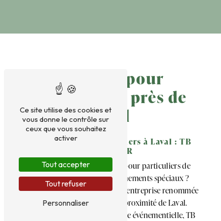
Traiteur pour
particuliers près de
Laval
Ce site utilise des cookies et
vous donne le contrôle sur
ceux que vous souhaitez
activer
Traiteur pour particuliers à Laval : TB
TRAITEUR
Tout accepter
À la recherche d'un traiteur pour particuliers de
qualité à Laval pour vos événements spéciaux ?
Tout refuser
Découvrez TB TRAITEUR, une entreprise renommée
située à Parcé-sur-Sarthe, à proximité de Laval.
Personnaliser
Spécialisée dans la gastronomie événementielle, TB