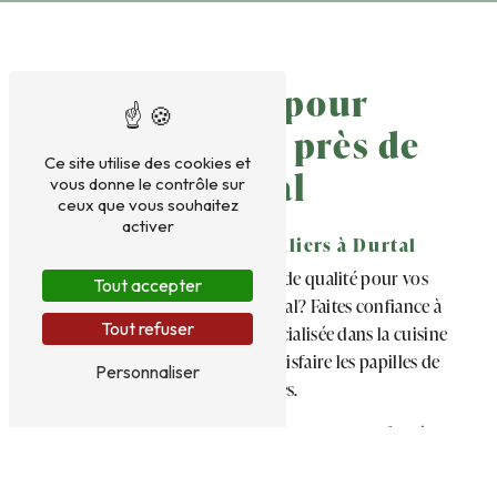
Traiteur pour
particuliers près de
Ce site utilise des cookies et
Durtal
vous donne le contrôle sur
ceux que vous souhaitez
activer
Traiteur pour Particuliers à Durtal
Vous recherchez un traiteur de qualité pour vos
Tout accepter
événements particuliers à Durtal? Faites confiance à
Tout refuser
TB Traiteur, une entreprise spécialisée dans la cuisine
raffinée et sur-mesure pour satisfaire les papilles de
Personnaliser
vos convives.
Service Traiteur Personnalisé
Que ce soit pour un mariage, un anniversaire, un