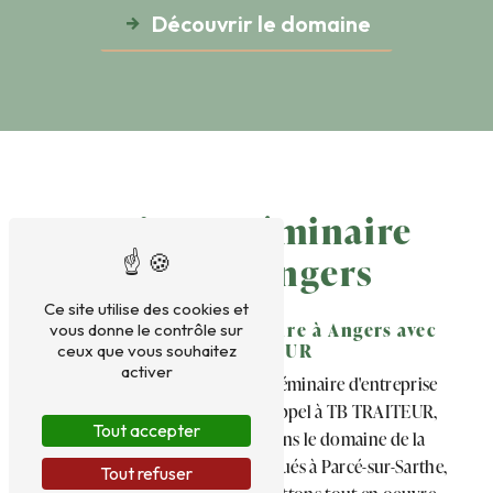
Découvrir le domaine
Traiteur Séminaire
près de Angers
Ce site utilise des cookies et
Organisez votre Séminaire à Angers avec
vous donne le contrôle sur
TB TRAITEUR
ceux que vous souhaitez
activer
Vous souhaitez organiser un séminaire d'entreprise
mémorable à Angers ? Faites appel à TB TRAITEUR,
Tout accepter
une entreprise renommée dans le domaine de la
restauration événementielle. Situés à Parcé-sur-Sarthe,
Tout refuser