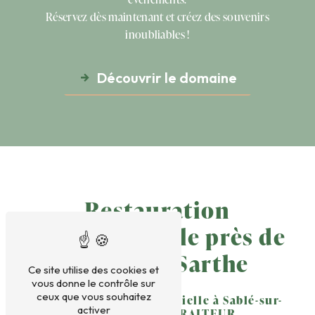
Réservez dès maintenant et créez des souvenirs
inoubliables !
Découvrir le domaine
Restauration
événementielle près de
Sablé-sur-Sarthe
Ce site utilise des cookies et
vous donne le contrôle sur
ceux que vous souhaitez
Restauration événementielle à Sablé-sur-
activer
Sarthe avec TB TRAITEUR