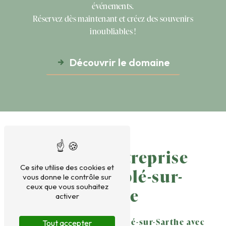
événements.
Réservez dès maintenant et créez des souvenirs
inoubliables !
Découvrir le domaine
Repas d'Entreprise
Ce site utilise des cookies et
près de Sablé-sur-
vous donne le contrôle sur
ceux que vous souhaitez
Sarthe
activer
Repas d'Entreprise à Sablé-sur-Sarthe avec
Tout accepter