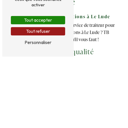
Lude
activer
Organisation de réceptions à Le Lude
Tout accepter
Vous êtes à la recherche d'un service de traiteur pour
Tout refuser
l'organisation de vos réceptions à Le Lude ? TB
Traiteur est l'adresse qu'il vous faut !
Personnaliser
Services de qualité
Notre entreprise met à votre disposition toute son
expertise et son savoir-faire pour réaliser des
réceptions inoubliables. Que ce soit pour un mariage,
un anniversaire, un baptême ou tout autre événement,
nous mettons tout en œuvre pour que votre
réception soit parfaite.
Large choix de menus
Nous proposons un large choix de menus délicieux et
variés, adaptés à tous les goûts et toutes les occasions.