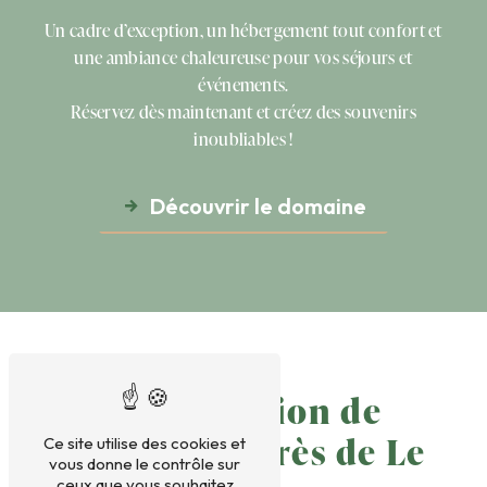
Un cadre d’exception, un hébergement tout confort et
une ambiance chaleureuse pour vos séjours et
événements.
Réservez dès maintenant et créez des souvenirs
inoubliables !
Découvrir le domaine
Organisation de
réceptions près de Le
Ce site utilise des cookies et
vous donne le contrôle sur
ceux que vous souhaitez